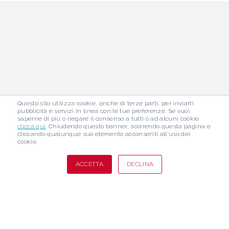
Questo sito utilizza cookie, anche di terze parti, per inviarti
pubblicità e servizi in linea con le tue preferenze. Se vuoi
saperne di più o negare il consenso a tutti o ad alcuni cookie
1948 - 2026
clicca qui
. Chiudendo questo banner, scorrendo questa pagina o
78 ANNI DI PASSIONE
cliccando qualunque suo elemento acconsenti all'uso dei
E SPORT
cookie.
BINI GROUP S.R.L. Via
A.Gramsci, 8 - 51010 Uzzano
S.Allucio (Pistoia) - Tel:
+39 0572
ACCETTA
DECLINA
508338
- Mail:
info@binigroup.it
P.IVA 01654730470 Copyright ©
2026 BN48. All rights reserved
DESIGN BY ZOONECT