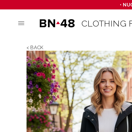
• NU
CLOTHING 
< BACK