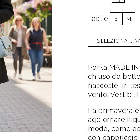
Taglie:
S
M
SELEZIONA UNA
Parka MADE IN 
chiuso da bott
nascoste, in te
vento. Vestibili
La primavera è
aggiornare il g
moda, come ad
con cappuccio f