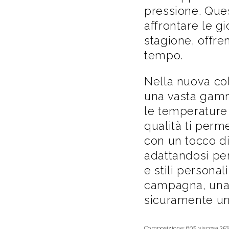
pressione. Ques
affrontare le g
stagione, offre
tempo.
Nella nuova co
una vasta gamma
le temperature 
qualità ti perme
con un tocco di
adattandosi pe
e stili personali
campagna, una 
sicuramente un 
Composizione: 60% viscosa 35%