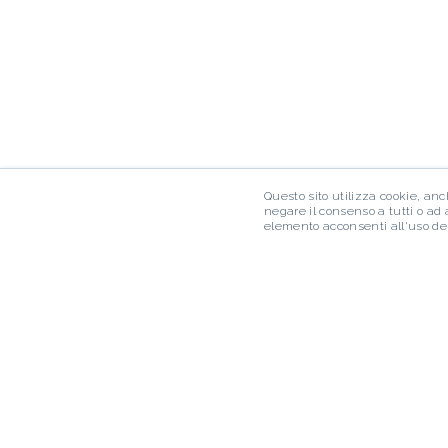
Questo sito utilizza cookie, anch
negare il consenso a tutti o ad
elemento acconsenti all'uso dei